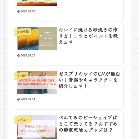
2020.09.30
キレイに焼ける卵焼きの作
ズボラ飯
り方！コツとポイントを教
えます
2019.09.17
ゼスプリキウイのCMが面白
その他
い！音楽やキャラクターを
紹介します！
2019.09.14
ぺんてるのビーシェイプは
レビュー
とこで売ってる？おすすめ
の静電気除去グッズは？