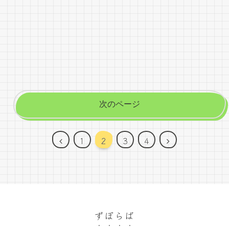
次のページ
前
次
1
2
3
4
へ
へ
ずぼらば