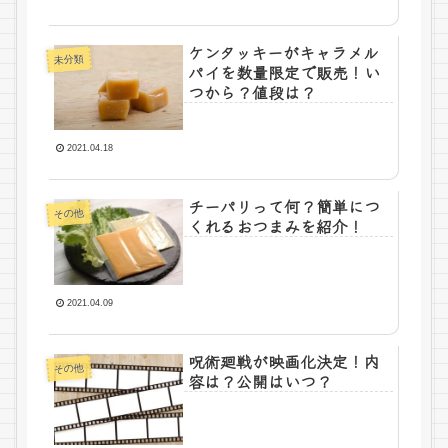
ケンタッキーがキャラメル
未分類
パイを数量限定で販売！い
つから？値段は？
2021.04.18
チーパリって何？簡単につ
その他
くれるおつまみを紹介！
2021.04.09
呪術廻戦が映画化決定！内
その他
容は？公開はいつ？